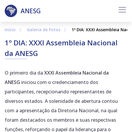
Inicio
ANESG
Sobre
Início
Galeria de Fotos
1º DIA: XXXI Assembleia Naci
Diretoria
1º DIA: XXXI Assembleia Nacional
Notícias
da ANESG
Histórico
O primeiro dia da
XXXI Assembleia Nacional da
ANESG
iniciou com o credenciamento dos
Galeria de Fotos
participantes, recepcionando representantes de
Contato
diversos estados. A solenidade de abertura contou
com a apresentação da Diretoria Nacional, na qual
foram destacados os membros e suas respectivas
funções, reforçando o papel da liderança para o