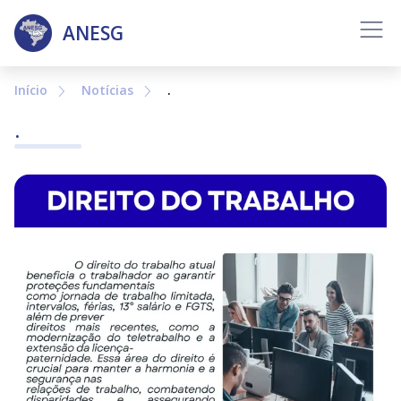
Sobre
ANESG
Diretoria
Início
Notícias
.
Notícias
.
Histórico
Galeria de Fotos
Contato